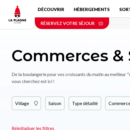
Aller
DÉCOUVRIR
HÉBERGEMENTS
SOR
au
contenu
RÉSERVEZ VOTRE SÉJOUR
principal
Commerces & 
De la boulangerie pour vos croissants du matin au meilleur 
vous cherchez est ici !
Village
Saison
Type détaillé
Commerce 
Réinitialiser les filtres