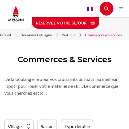
Aller
au
contenu
RÉSERVEZ VOTRE SÉJOUR
principal
Accueil
Découvrir La Plagne
Pratique
Commerces & Services
Commerces & Services
De la boulangerie pour vos croissants du matin au meilleur
"spot" pour louer votre matériel de ski… Le commerce que
vous cherchez est ici !
Village
Saison
Type détaillé