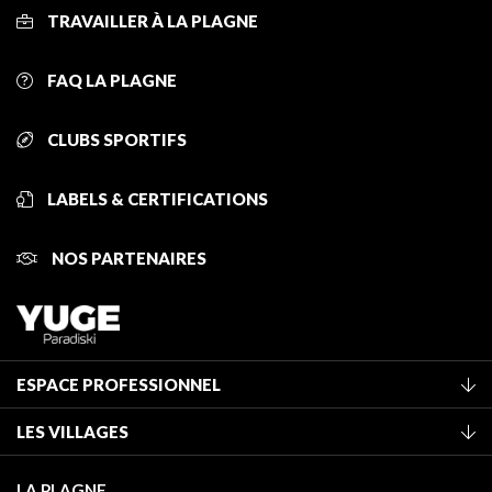
TRAVAILLER À LA PLAGNE
FAQ LA PLAGNE
CLUBS SPORTIFS
LABELS & CERTIFICATIONS
NOS PARTENAIRES
ESPACE PROFESSIONNEL
Adhérer à l'office de tourisme
LES VILLAGES
Classement des meublés
La Plagne Vallée
Taxe de séjour
LA PLAGNE