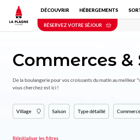
Aller
DÉCOUVRIR
HÉBERGEMENTS
SOR
au
contenu
RÉSERVEZ VOTRE SÉJOUR
principal
Commerces & 
De la boulangerie pour vos croissants du matin au meilleur 
vous cherchez est ici !
Village
Saison
Type détaillé
Commerce 
Réinitialiser les filtres