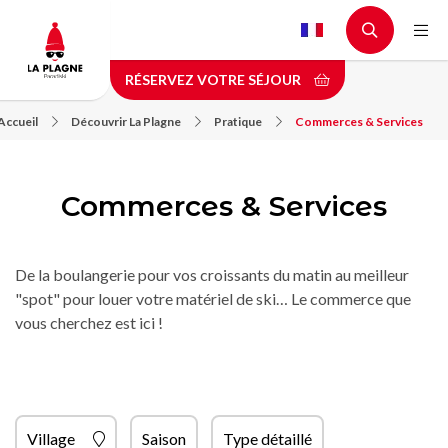
Aller
au
contenu
RÉSERVEZ VOTRE SÉJOUR
principal
Accueil
Découvrir La Plagne
Pratique
Commerces & Services
Commerces & Services
De la boulangerie pour vos croissants du matin au meilleur
"spot" pour louer votre matériel de ski… Le commerce que
vous cherchez est ici !
Village
Saison
Type détaillé