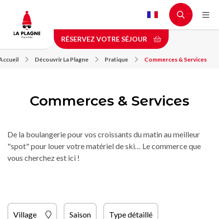
Aller
au
contenu
RÉSERVEZ VOTRE SÉJOUR
principal
Accueil
Découvrir La Plagne
Pratique
Commerces & Services
Commerces & Services
De la boulangerie pour vos croissants du matin au meilleur
"spot" pour louer votre matériel de ski… Le commerce que
vous cherchez est ici !
Village
Saison
Type détaillé