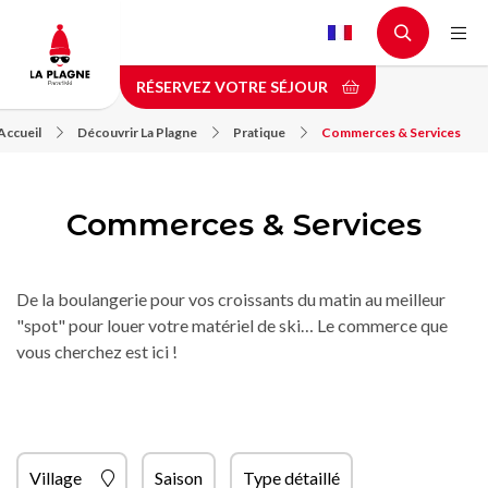
Aller
au
contenu
RÉSERVEZ VOTRE SÉJOUR
principal
Accueil
Découvrir La Plagne
Pratique
Commerces & Services
Commerces & Services
De la boulangerie pour vos croissants du matin au meilleur
"spot" pour louer votre matériel de ski… Le commerce que
vous cherchez est ici !
Village
Saison
Type détaillé