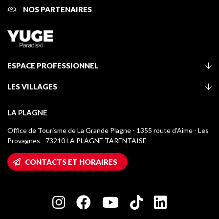
NOS PARTENAIRES
ESPACE PROFESSIONNEL
Adhérer à l'office de tourisme
LES VILLAGES
Classement des meublés
La Plagne Vallée
Taxe de séjour
LA PLAGNE
Montchavin - Les Coches
Médiathèque
Office de Tourisme de La Grande Plagne - 1355 route d’Aime - Les
Champagny-en-Vanoise
Provagnes - 73210 LA PLAGNE TARENTAISE
Logos La Plagne
Montalbert
Accès Wifi
CONTACTS ET HORAIRES
Plagne 1800
Maison des Propriétaires
Plagne Bellecôte
Salle de presse
Plagne Centre
Charte des Acteurs Engagés
Plagne Soleil
Groupes et séminaires