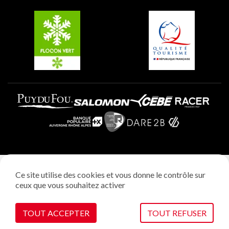
Belle Plagne
Plagne Villages
Plagne Aime 2000
Mentions légales
Ce site utilise des cookies et vous donne le contrôle sur
Politique vie privée
ceux que vous souhaitez activer
Réalisation: StudioJuillet
Gestion des cookies
TOUT ACCEPTER
TOUT REFUSER
VOIR SUR LA CARTE