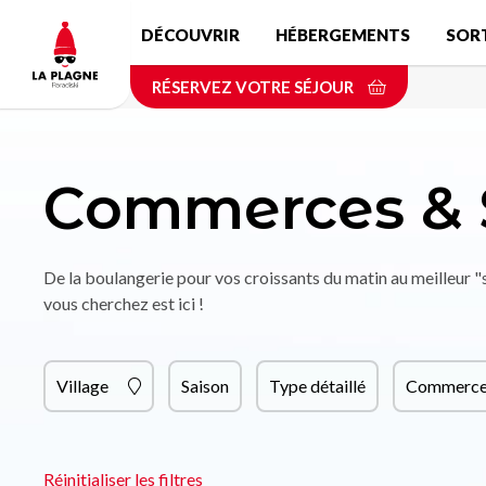
Aller
DÉCOUVRIR
HÉBERGEMENTS
SOR
au
contenu
RÉSERVEZ VOTRE SÉJOUR
principal
Commerces & 
De la boulangerie pour vos croissants du matin au meilleur 
vous cherchez est ici !
Village
Saison
Type détaillé
Commerce 
Réinitialiser les filtres