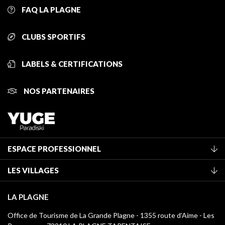
FAQ LA PLAGNE
CLUBS SPORTIFS
LABELS & CERTIFICATIONS
NOS PARTENAIRES
ESPACE PROFESSIONNEL
Adhérer à l'office de tourisme
LES VILLAGES
Classement des meublés
La Plagne Vallée
Taxe de séjour
LA PLAGNE
Champagny-en-Vanoise
Médiathèque
Office de Tourisme de La Grande Plagne - 1355 route d’Aime - Les
Montchavin - Les Coches