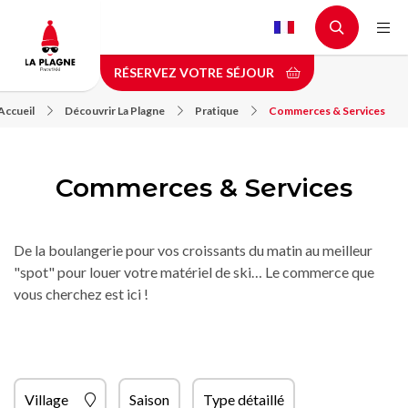
Aller
au
contenu
RÉSERVEZ VOTRE SÉJOUR
principal
Accueil
Découvrir La Plagne
Pratique
Commerces & Services
Commerces & Services
De la boulangerie pour vos croissants du matin au meilleur
"spot" pour louer votre matériel de ski… Le commerce que
vous cherchez est ici !
Village
Saison
Type détaillé