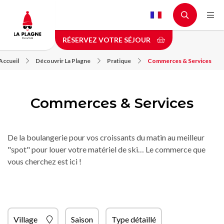
Aller
au
contenu
RÉSERVEZ VOTRE SÉJOUR
principal
Accueil
Découvrir La Plagne
Pratique
Commerces & Services
Commerces & Services
De la boulangerie pour vos croissants du matin au meilleur
"spot" pour louer votre matériel de ski… Le commerce que
vous cherchez est ici !
Village
Saison
Type détaillé