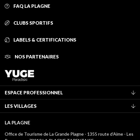
FAQ LA PLAGNE
CLUBS SPORTIFS
LABELS & CERTIFICATIONS
NOS PARTENAIRES
ESPACE PROFESSIONNEL
Adhérer à l'office de tourisme
LES VILLAGES
Classement des meublés
La Plagne Vallée
Taxe de séjour
LA PLAGNE
Champagny-en-Vanoise
Médiathèque
Office de Tourisme de La Grande Plagne - 1355 route d’Aime - Les
Montchavin - Les Coches