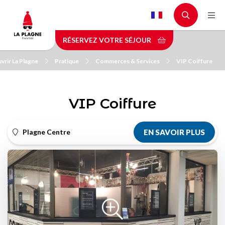
Aller
au
contenu
RÉSERVEZ VOTRE SÉJOUR
principal
vrir La Plagne
Pratique
Commerces & Services
VIP Coiffure
VIP Coiffure
Plagne Centre
EN SAVOIR PLUS