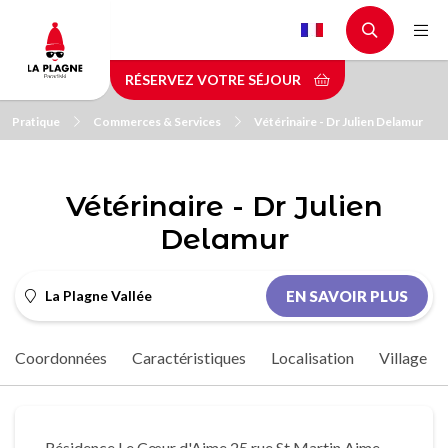
Aller
au
contenu
RÉSERVEZ VOTRE SÉJOUR
principal
Pratique
Commerces & Services
Vétérinaire - Dr Julien Delamur
Vétérinaire - Dr Julien
Delamur
La Plagne Vallée
EN SAVOIR PLUS
Coordonnées
Caractéristiques
Localisation
Village
Résidence Le Cœur d'Aime 25 rue St Martin Aime