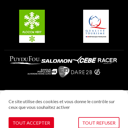
Groupes et séminaires
Belle Plagne
Plagne Villages
Plagne Aime 2000
Mentions légales
Ce site utilise des cookies et vous donne le contrôle sur
Politique vie privée
ceux que vous souhaitez activer
Réalisation: StudioJuillet
Gestion des cookies
TOUT ACCEPTER
TOUT REFUSER