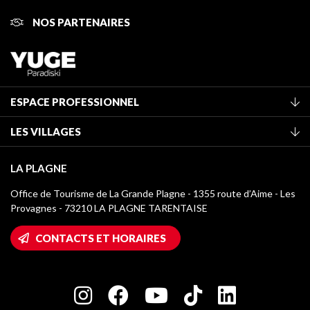
NOS PARTENAIRES
ESPACE PROFESSIONNEL
Adhérer à l'office de tourisme
LES VILLAGES
Classement des meublés
La Plagne Vallée
Taxe de séjour
LA PLAGNE
Montchavin - Les Coches
Médiathèque
Office de Tourisme de La Grande Plagne - 1355 route d’Aime - Les
Champagny-en-Vanoise
Provagnes - 73210 LA PLAGNE TARENTAISE
Logos La Plagne
Montalbert
Accès Wifi
CONTACTS ET HORAIRES
Plagne 1800
Maison des Propriétaires
Plagne Bellecôte
Salle de presse
Plagne Centre
Charte des Acteurs Engagés
Plagne Soleil