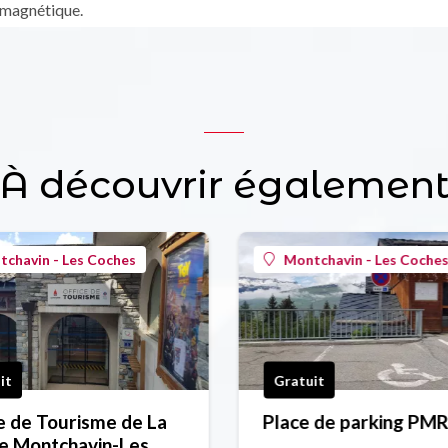
 magnétique.
À découvrir égalemen
chavin - Les Coches
Montchavin - Les Coche
it
Gratuit
e de Tourisme de La
Place de parking PM
e Montchavin-Les