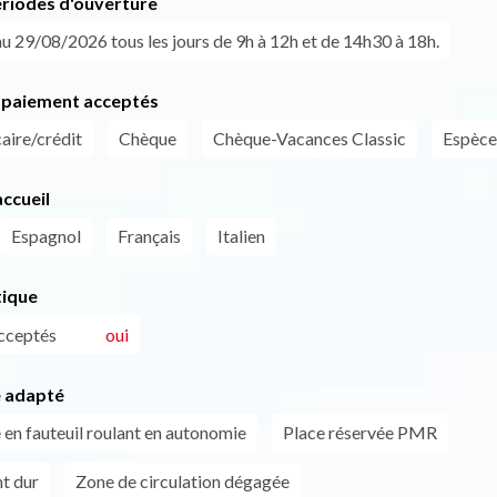
ériodes d'ouverture
u 29/08/2026 tous les jours de 9h à 12h et de 14h30 à 18h.
paiement acceptés
aire/crédit
Chèque
Chèque-Vacances Classic
Espèce
ccueil
Espagnol
Français
Italien
tique
cceptés
oui
 adapté
 en fauteuil roulant en autonomie
Place réservée PMR
t dur
Zone de circulation dégagée