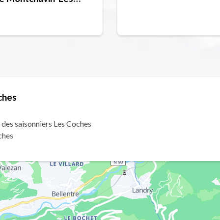
es
ches
 des saisonniers Les Coches
ches