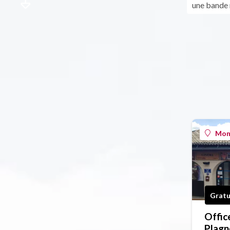
une bande
Mont
Gratu
Offic
Plagn