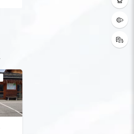
t
s
R