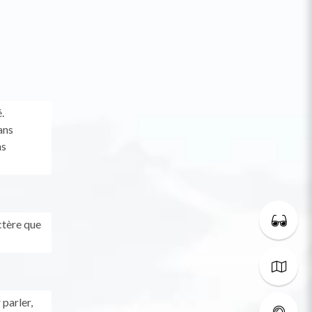
.
ans
ns
ctère que
 parler,