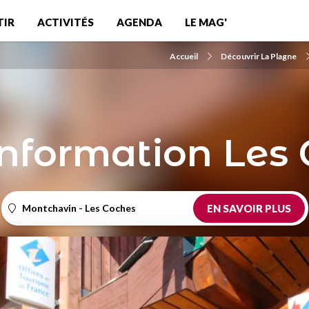
TIR
ACTIVITÉS
AGENDA
LE MAG'
Accueil
Découvrir La Plagne
information Les
Montchavin - Les Coches
EN SAVOIR PLUS