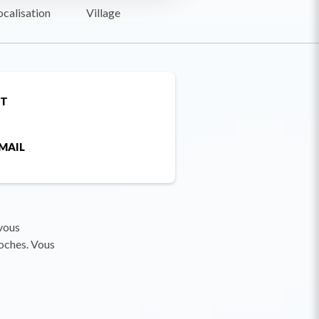
ocalisation
Village
ET
MAIL
 vous
oches. Vous