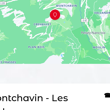
☎ 
tchavin - Les