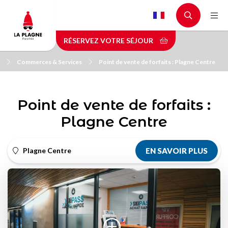
Aller
au
contenu
RÉSERVEZ VOTRE SÉJOUR
principal
Commerces & Services
Point de vente de forfaits : Plagne Centre
Point de vente de forfaits :
Plagne Centre
Plagne Centre
EN SAVOIR PLUS