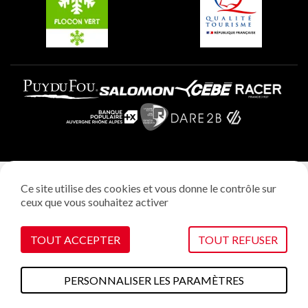
Plagne Aime 2000
Mentions légales
Ce site utilise des cookies et vous donne le contrôle sur
Politique vie privée
ceux que vous souhaitez activer
Réalisation: StudioJuillet
Gestion des cookies
TOUT ACCEPTER
TOUT REFUSER
PERSONNALISER LES PARAMÈTRES
A faire cet été
Plans & cartes
Webcams
Météo
Accès