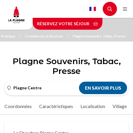
Aller
au
contenu
RÉSERVEZ VOTRE SÉJOUR
principal
Pratique
Commerces & Services
Plagne Souvenirs, Tabac, Presse
Plagne Souvenirs, Tabac,
Presse
Plagne Centre
EN SAVOIR PLUS
Coordonnées
Caractéristiques
Localisation
Village
Le Chaudron Plagne Centre