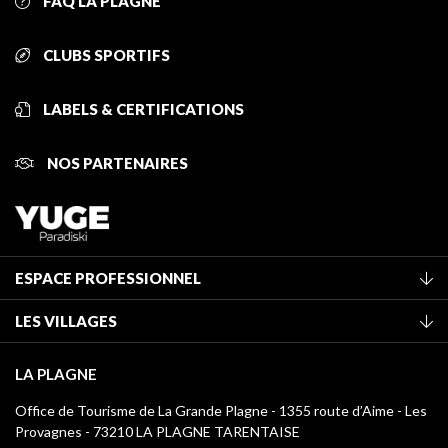
FAQ LA PLAGNE
CLUBS SPORTIFS
LABELS & CERTIFICATIONS
NOS PARTENAIRES
ESPACE PROFESSIONNEL
Adhérer à l'office de tourisme
LES VILLAGES
Classement des meublés
La Plagne Vallée
Taxe de séjour
LA PLAGNE
Montchavin - Les Coches
Médiathèque
Office de Tourisme de La Grande Plagne - 1355 route d’Aime - Les
Champagny-en-Vanoise
Provagnes - 73210 LA PLAGNE TARENTAISE
Logos La Plagne
Montalbert