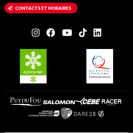
Accès Wifi
CONTACTS ET HORAIRES
Plagne 1800
Maison des Propriétaires
Plagne Bellecôte
Salle de presse
Plagne Centre
Charte des Acteurs Engagés
Plagne Soleil
Groupes et séminaires
Belle Plagne
Plagne Villages
Plagne Aime 2000