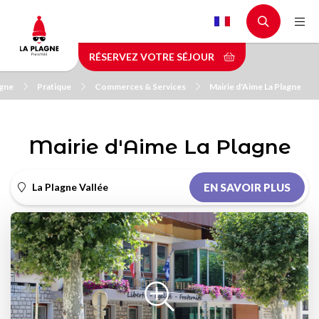
Aller
au
contenu
RÉSERVEZ VOTRE SÉJOUR
principal
agne
Pratique
Commerces & Services
Mairie d'Aime La Plagne
Mairie d'Aime La Plagne
La Plagne Vallée
EN SAVOIR PLUS