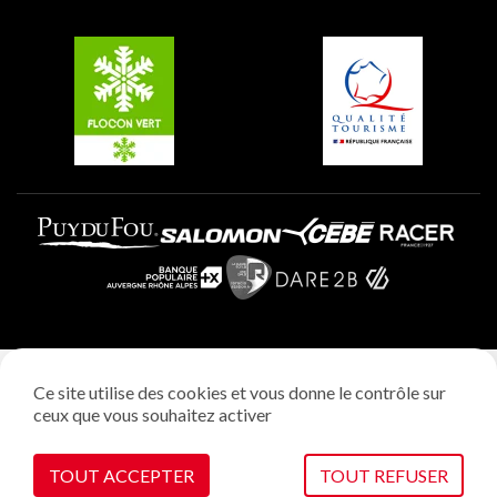
Groupes et séminaires
Belle Plagne
Plagne Villages
Plagne Aime 2000
Mentions légales
Ce site utilise des cookies et vous donne le contrôle sur
Politique vie privée
ceux que vous souhaitez activer
Réalisation: StudioJuillet
Gestion des cookies
TOUT ACCEPTER
TOUT REFUSER