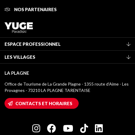
NOS PARTENAIRES
ESPACE PROFESSIONNEL
Adhérer à l'office de tourisme
LES VILLAGES
Classement des meublés
La Plagne Vallée
Taxe de séjour
LA PLAGNE
Montchavin - Les Coches
Médiathèque
Office de Tourisme de La Grande Plagne - 1355 route d’Aime - Les
Champagny-en-Vanoise
Provagnes - 73210 LA PLAGNE TARENTAISE
Logos La Plagne
Montalbert
Accès Wifi
CONTACTS ET HORAIRES
Plagne 1800
Maison des Propriétaires
Plagne Bellecôte
Salle de presse
Plagne Centre
Charte des Acteurs Engagés
Plagne Soleil