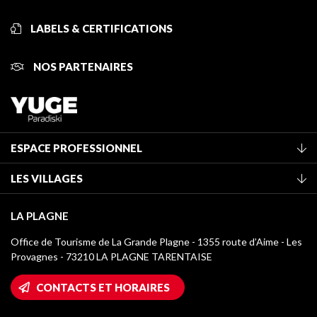
LABELS & CERTIFICATIONS
NOS PARTENAIRES
ESPACE PROFESSIONNEL
Adhérer à l'office de tourisme
LES VILLAGES
Classement des meublés
La Plagne Vallée
Taxe de séjour
LA PLAGNE
Montchavin - Les Coches
Médiathèque
Office de Tourisme de La Grande Plagne - 1355 route d’Aime - Les
Champagny-en-Vanoise
Provagnes - 73210 LA PLAGNE TARENTAISE
Logos La Plagne
Montalbert
Accès Wifi
CONTACTS ET HORAIRES
Plagne 1800
Maison des Propriétaires
Plagne Bellecôte