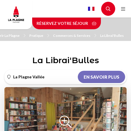
Aller
au
contenu
RÉSERVEZ VOTRE SÉJOUR
principal
ir La Plagne
Pratique
Commerces & Services
La Librai'Bulles
La Librai'Bulles
La Plagne Vallée
EN SAVOIR PLUS