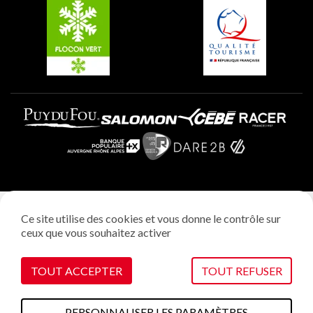
Plagne Villages
Plagne Aime 2000
Mentions légales
Ce site utilise des cookies et vous donne le contrôle sur
Politique vie privée
ceux que vous souhaitez activer
Réalisation: StudioJuillet
Gestion des cookies
TOUT ACCEPTER
TOUT REFUSER
PERSONNALISER LES PARAMÈTRES