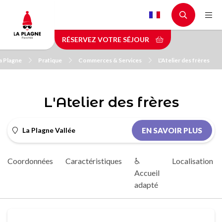
Aller
au
contenu
RÉSERVEZ VOTRE SÉJOUR
principal
a Plagne
Pratique
Commerces & Services
L'Atelier des frères
L'Atelier des frères
La Plagne Vallée
EN SAVOIR PLUS
Coordonnées
Caractéristiques
♿
Localisation
Accueil
adapté