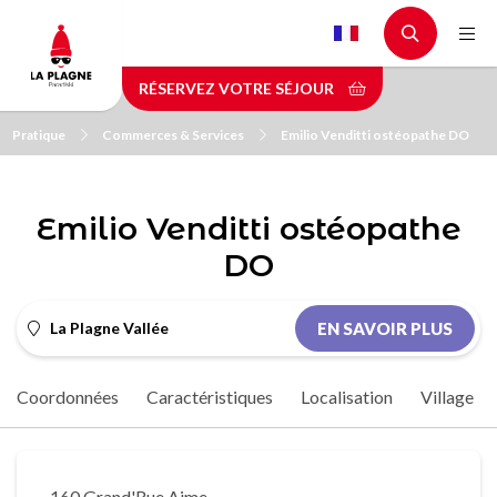
Aller
au
contenu
RÉSERVEZ VOTRE SÉJOUR
principal
Pratique
Commerces & Services
Emilio Venditti ostéopathe DO
Emilio Venditti ostéopathe
DO
La Plagne Vallée
EN SAVOIR PLUS
Coordonnées
Caractéristiques
Localisation
Village
160 Grand'Rue Aime