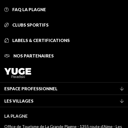
FAQ LA PLAGNE
CLUBS SPORTIFS
LABELS & CERTIFICATIONS
NOS PARTENAIRES
ESPACE PROFESSIONNEL
Adhérer à l'office de tourisme
LES VILLAGES
Classement des meublés
La Plagne Vallée
Taxe de séjour
LA PLAGNE
Montchavin - Les Coches
Médiathèque
Office de Tourisme de La Grande Plagne - 1355 route d’Aime - Les
Champagny-en-Vanoise