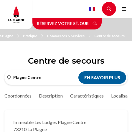
Aller
au
contenu
RÉSERVEZ VOTRE SÉJOUR
principal
a Plagne
Pratique
Commerces & Services
Centre de secours
Centre de secours
Plagne Centre
EN SAVOIR PLUS
Coordonnées
Description
Caractéristiques
Localisati
Immeuble Les Lodges Plagne Centre
73210 La Plagne