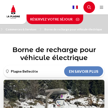
Aller
au
contenu
RÉSERVEZ VOTRE SÉJOUR
principal
Commerces & Services
Borne de recharge pour véhicule électrique
Borne de recharge pour
véhicule électrique
Plagne Bellecôte
EN SAVOIR PLUS