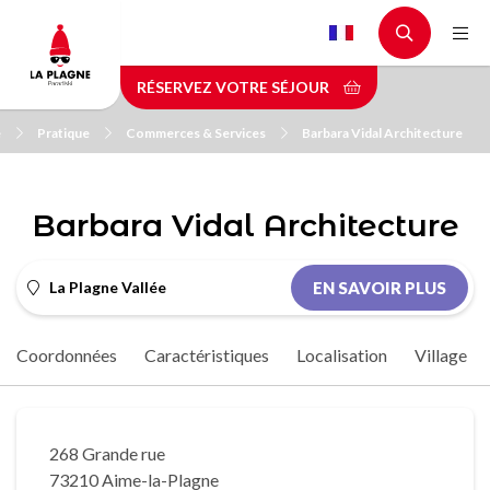
Aller
au
contenu
RÉSERVEZ VOTRE SÉJOUR
principal
e
Pratique
Commerces & Services
Barbara Vidal Architecture
Barbara Vidal Architecture
La Plagne Vallée
EN SAVOIR PLUS
Coordonnées
Caractéristiques
Localisation
Village
268 Grande rue
73210 Aime-la-Plagne