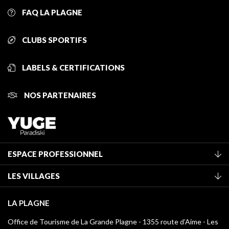
FAQ LA PLAGNE
CLUBS SPORTIFS
LABELS & CERTIFICATIONS
NOS PARTENAIRES
ESPACE PROFESSIONNEL
Adhérer à l'office de tourisme
LES VILLAGES
Classement des meublés
La Plagne Vallée
Taxe de séjour
LA PLAGNE
Montchavin - Les Coches
Médiathèque
Office de Tourisme de La Grande Plagne - 1355 route d’Aime - Les
Champagny-en-Vanoise