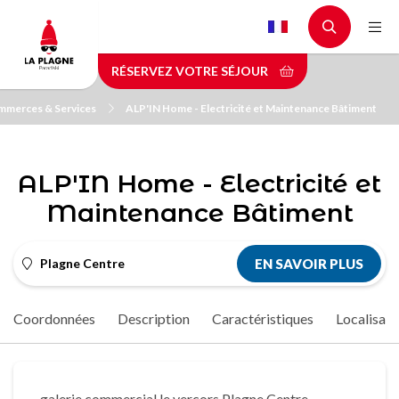
Aller
au
contenu
RÉSERVEZ VOTRE SÉJOUR
principal
merces & Services
ALP'IN Home - Electricité et Maintenance Bâtiment
ALP'IN Home - Electricité et
Maintenance Bâtiment
Plagne Centre
EN SAVOIR PLUS
Coordonnées
Description
Caractéristiques
Localisati
galerie commercial le vercors Plagne Centre