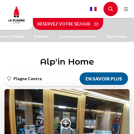
Aller
au
contenu
RÉSERVEZ VOTRE SÉJOUR
principal
vrir La Plagne
Pratique
Commerces & Services
Alp'in Home
Alp'in Home
Plagne Centre
EN SAVOIR PLUS