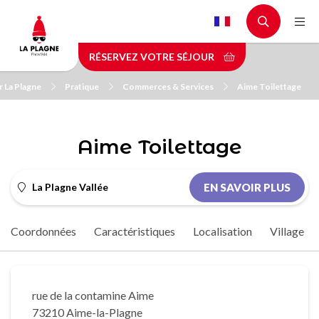
Aller
au
contenu
RÉSERVEZ VOTRE SÉJOUR
principal
r La Plagne
Pratique
Commerces & Services
Aime Toilettage
Aime Toilettage
La Plagne Vallée
EN SAVOIR PLUS
Coordonnées
Caractéristiques
Localisation
Village
rue de la contamine Aime
73210 Aime-la-Plagne