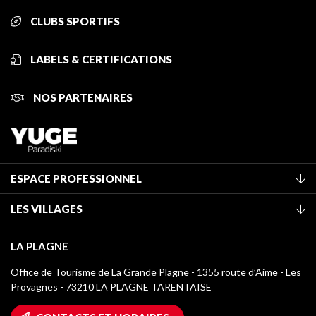
CLUBS SPORTIFS
LABELS & CERTIFICATIONS
NOS PARTENAIRES
ESPACE PROFESSIONNEL
Adhérer à l'office de tourisme
LES VILLAGES
Classement des meublés
La Plagne Vallée
Taxe de séjour
LA PLAGNE
Montchavin - Les Coches
Médiathèque
Office de Tourisme de La Grande Plagne - 1355 route d’Aime - Les
Champagny-en-Vanoise
Provagnes - 73210 LA PLAGNE TARENTAISE
Logos La Plagne
Montalbert
Accès Wifi