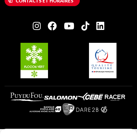
CONTACTS ET HORAIRES
Plagne 1800
Maison des Propriétaires
Plagne Bellecôte
Salle de presse
Plagne Centre
Charte des Acteurs Engagés
Plagne Soleil
Groupes et séminaires
Belle Plagne
Plagne Villages
Plagne Aime 2000