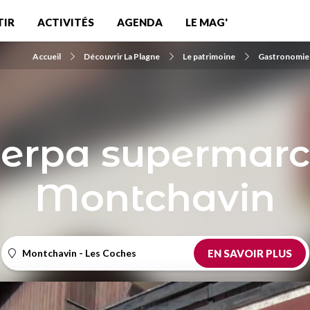
TIR
ACTIVITÉS
AGENDA
LE MAG'
Accueil
Découvrir La Plagne
Le patrimoine
Gastronomie
erpa supermar
Montchavin
Montchavin - Les Coches
EN SAVOIR PLUS