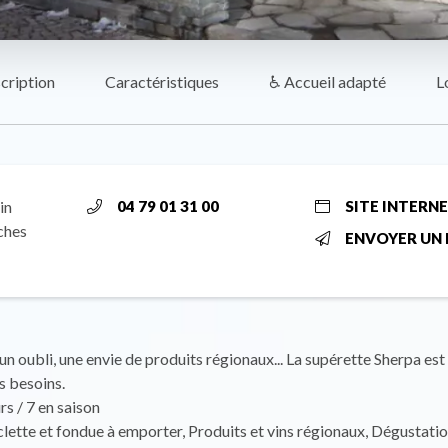
cription
Caractéristiques
♿ Accueil adapté
L
in
04 79 01 31 00
SITE INTERN
ches
ENVOYER UN 
un oubli, une envie de produits régionaux... La supérette Sherpa est
s besoins.
rs / 7 en saison
clette et fondue à emporter, Produits et vins régionaux, Dégustatio