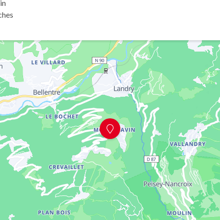
in
ches