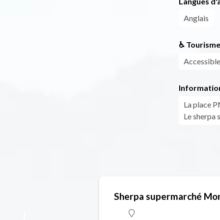
Langues d'a
Anglais
♿ Tourisme
Accessible 
Informatio
La place PM
Le sherpa 
Sherpa supermarché Mon