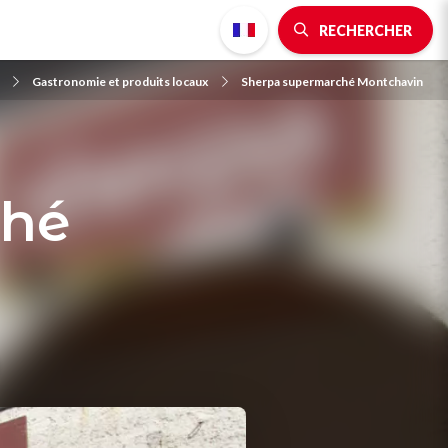
RECHERCHER
Gastronomie et produits locaux
Sherpa supermarché Montchavin
ché