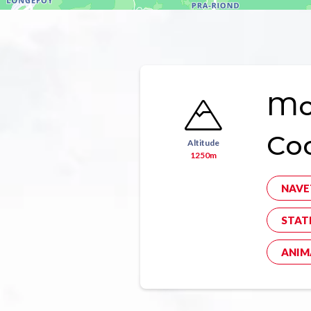
Mon
Co
Altitude
1250m
NAVE
STAT
ANIM