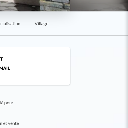
ocalisation
Village
ET
MAIL
 là pour
n et vente