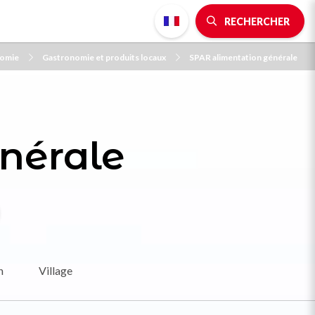
RECHERCHER
nomie
Gastronomie et produits locaux
SPAR alimentation générale
nérale
n
Village