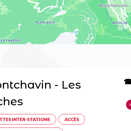
☎ 
tchavin - Les
ches
TTES INTER-STATIONS
ACCÈS