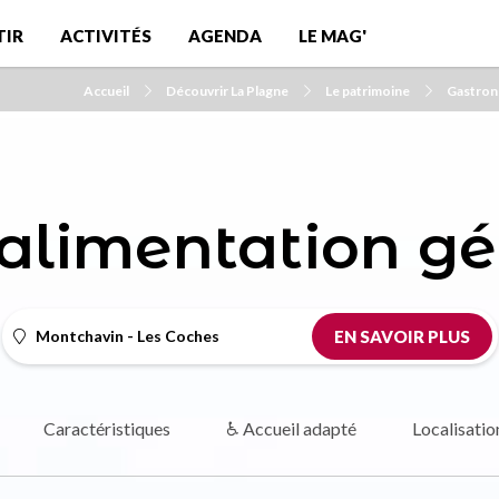
TIR
ACTIVITÉS
AGENDA
LE MAG'
Accueil
Découvrir La Plagne
Le patrimoine
Gastro
alimentation gé
Montchavin - Les Coches
EN SAVOIR PLUS
Caractéristiques
♿ Accueil adapté
Localisatio