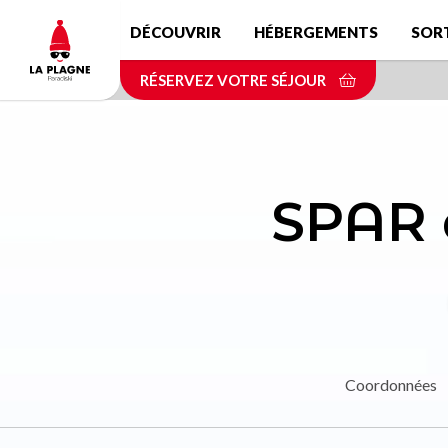
Aller
DÉCOUVRIR
HÉBERGEMENTS
SOR
au
contenu
RÉSERVEZ VOTRE SÉJOUR
principal
SPAR 
Coordonnées