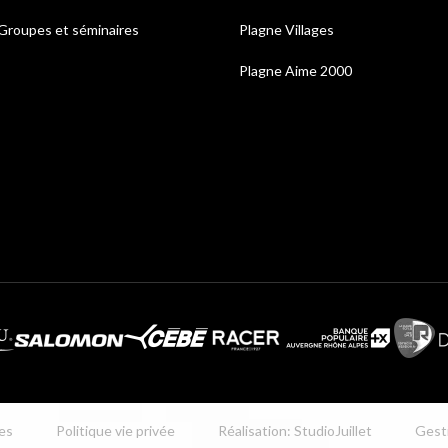
Groupes et séminaires
Plagne Villages
Plagne Aime 2000
es
Politique vie privée
Réalisation: StudioJuillet
Gest