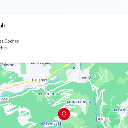
ale
es Coches
ches