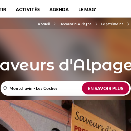
TIR
ACTIVITÉS
AGENDA
LE MAG'
Accueil
Découvrir La Plagne
Le patrimoine
aveurs d'Alpag
Montchavin - Les Coches
EN SAVOIR PLUS