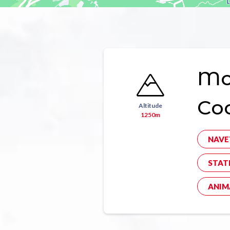
Mon
Co
Altitude
1250m
NAVE
STAT
ANIM