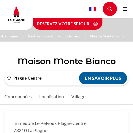
Aller
au
contenu
RÉSERVEZ VOTRE SÉJOUR
principal
stronomie
Gastronomie et produits locaux
Maison Monte Bianco
Maison Monte Bianco
Plagne Centre
EN SAVOIR PLUS
Coordonnées
Localisation
Village
Immeuble Le Pelvoux Plagne Centre
73210 La Plagne