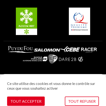
Groupes et séminaires
Belle Plagne
Plagne Villages
Plagne Aime 2000
Mentions légales
Ce site utilise des cookies et vous donne le contrôle sur
Politique vie privée
ceux que vous souhaitez activer
Réalisation: StudioJuillet
Gestion des cookies
TOUT ACCEPTER
TOUT REFUSER