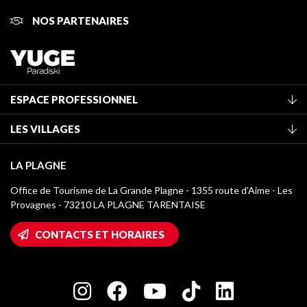
NOS PARTENAIRES
ESPACE PROFESSIONNEL
Adhérer à l'office de tourisme
LES VILLAGES
Classement des meublés
La Plagne Vallée
Taxe de séjour
LA PLAGNE
Montchavin - Les Coches
Médiathèque
Office de Tourisme de La Grande Plagne - 1355 route d’Aime - Les
Champagny-en-Vanoise
Provagnes - 73210 LA PLAGNE TARENTAISE
Logos La Plagne
Montalbert
Accès Wifi
CONTACTS ET HORAIRES
Plagne 1800
Maison des Propriétaires
Plagne Bellecôte
Salle de presse
Plagne Centre
Charte des Acteurs Engagés
Plagne Soleil