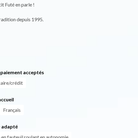
t Futé en parle !
radition depuis 1995.
paiement acceptés
aire/crédit
ccueil
Français
 adapté
 en fauteuil roulant en autonomie