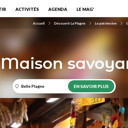
TIR
ACTIVITÉS
AGENDA
LE MAG'
Accueil
Découvrir La Plagne
Le patrimoine
G
 Maison savoya
Belle Plagne
EN SAVOIR PLUS