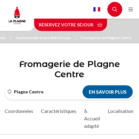
Aller
au
contenu
RÉSERVEZ VOTRE SÉJOUR
principal
mie
Gastronomie et produits locaux
Fromagerie de Plagne Centre
Fromagerie de Plagne
Centre
Plagne Centre
EN SAVOIR PLUS
Coordonnées
Caractéristiques
♿
Localisation
Accueil
adapté