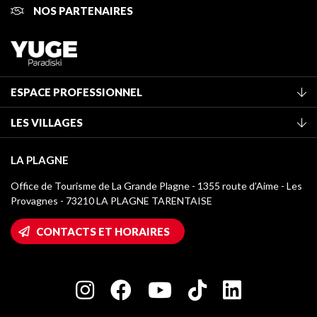
NOS PARTENAIRES
ESPACE PROFESSIONNEL
Adhérer à l'office de tourisme
LES VILLAGES
Classement des meublés
La Plagne Vallée
Taxe de séjour
LA PLAGNE
Champagny-en-Vanoise
Médiathèque
Office de Tourisme de La Grande Plagne - 1355 route d’Aime - Les
Montchavin - Les Coches
Provagnes - 73210 LA PLAGNE TARENTAISE
Logos La Plagne
Montalbert
Accès Wifi
CONTACTS ET HORAIRES
Plagne 1800
Maison des Propriétaires
Plagne Bellecôte
Salle de presse
Plagne Centre
Charte des Acteurs Engagés
Plagne Soleil
Groupes et séminaires