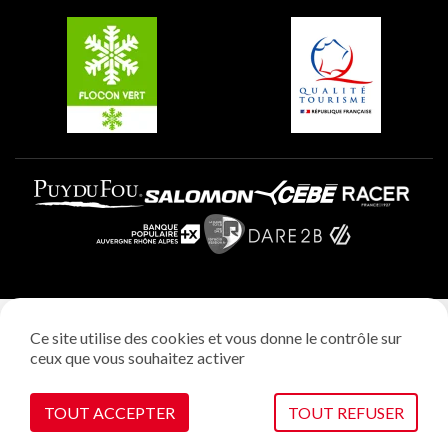
Belle Plagne
Plagne Villages
Plagne Aime 2000
Mentions légales
Ce site utilise des cookies et vous donne le contrôle sur
Politique vie privée
ceux que vous souhaitez activer
Réalisation: StudioJuillet
Gestion des cookies
TOUT ACCEPTER
TOUT REFUSER