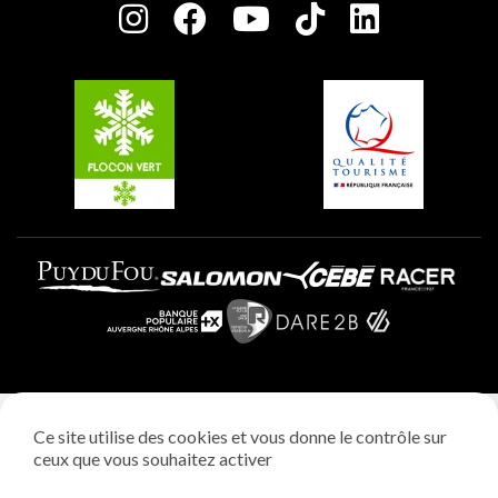
Charte des Acteurs Engagés
Plagne Soleil
Groupes et séminaires
Belle Plagne
Plagne Villages
Plagne Aime 2000
Mentions légales
Ce site utilise des cookies et vous donne le contrôle sur
Politique vie privée
ceux que vous souhaitez activer
Réalisation: StudioJuillet