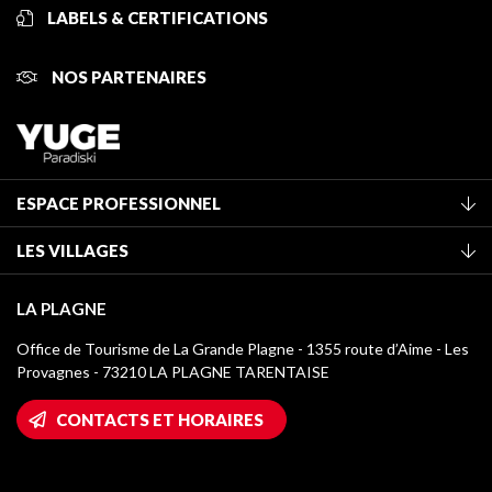
LABELS & CERTIFICATIONS
NOS PARTENAIRES
ESPACE PROFESSIONNEL
Adhérer à l'office de tourisme
LES VILLAGES
Classement des meublés
La Plagne Vallée
Taxe de séjour
LA PLAGNE
Champagny-en-Vanoise
Médiathèque
Office de Tourisme de La Grande Plagne - 1355 route d’Aime - Les
Montchavin - Les Coches
Provagnes - 73210 LA PLAGNE TARENTAISE
Logos La Plagne
Montalbert
Accès Wifi
CONTACTS ET HORAIRES
Plagne 1800
Maison des Propriétaires
Plagne Bellecôte
Salle de presse
Plagne Centre