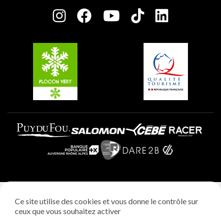
Salle de presse
Plagne Centre
Charte des Acteurs Engagés
Plagne Soleil
Groupes et séminaires
Belle Plagne
Plagne Villages
Plagne Aime 2000
Mentions légales
Ce site utilise des cookies et vous donne le contrôle sur
Politique vie privée
ceux que vous souhaitez activer
Réalisation: StudioJuillet