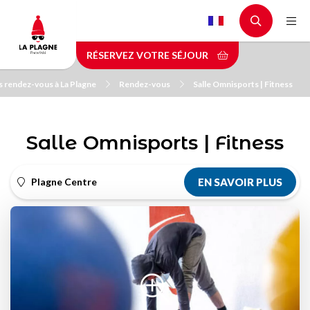
Aller
au
contenu
RÉSERVEZ VOTRE SÉJOUR
principal
 rendez-vous à La Plagne
Rendez-vous
Salle Omnisports | Fitness
Salle Omnisports | Fitness
Plagne Centre
EN SAVOIR PLUS