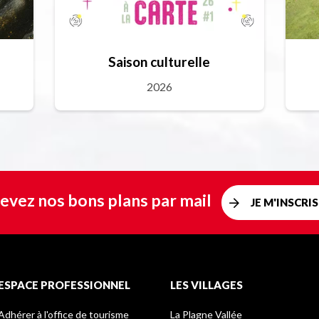
Saison culturelle
2026
evez nos bons plans par mail
JE M'INSCRIS
ESPACE PROFESSIONNEL
LES VILLAGES
Adhérer à l'office de tourisme
La Plagne Vallée