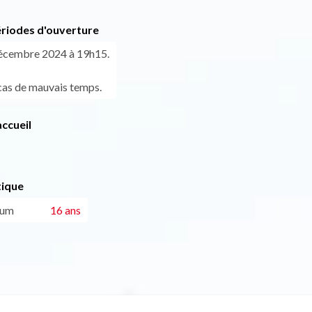
ériodes d'ouverture
décembre 2024 à 19h15.
cas de mauvais temps.
ccueil
tique
mum
16 ans