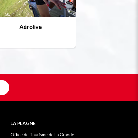
Aérolive
Bobsleigh, skel
Unique en F
LA PLAGNE
Office de Tourisme de La Grande