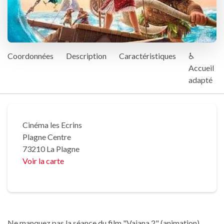
Coordonnées
Description
Caractéristiques
♿
Accueil
adapté
Cinéma les Ecrins
Plagne Centre
73210 La Plagne
Voir la carte
Ne manquez pas la séance du film "Vaiana 2" (animation)