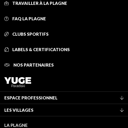
TRAVAILLER À LA PLAGNE
FAQ LA PLAGNE
CLUBS SPORTIFS
LABELS & CERTIFICATIONS
NOS PARTENAIRES
ESPACE PROFESSIONNEL
Adhérer à l'office de tourisme
LES VILLAGES
Classement des meublés
La Plagne Vallée
Taxe de séjour
LA PLAGNE
Montchavin - Les Coches