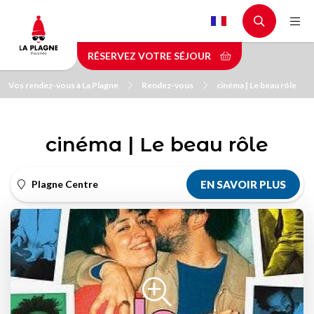
Aller
au
contenu
RÉSERVEZ VOTRE SÉJOUR
principal
Vos rendez-vous à La Plagne
Rendez-vous
cinéma | Le beau rôle
cinéma | Le beau rôle
Plagne Centre
EN SAVOIR PLUS