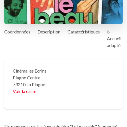
Coordonnées
Description
Caractéristiques
♿
Accueil
adapté
Cinéma les Ecrins
Plagne Centre
73210 La Plagne
Voir la carte
Ne manquez pas la séance du film "Le beau rôle" (comédie)