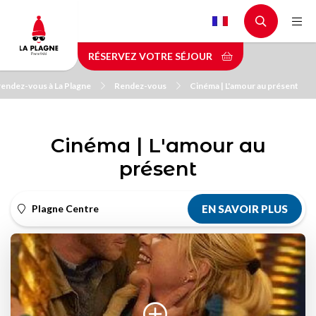
Aller
au
contenu
RÉSERVEZ VOTRE SÉJOUR
principal
rendez-vous à La Plagne
Rendez-vous
Cinéma | L'amour au présent
Cinéma | L'amour au
présent
Plagne Centre
EN SAVOIR PLUS