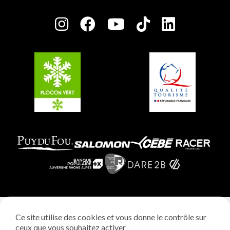
Salle de presse
Plagne Centre
Charte des Acteurs Engagés
Plagne Soleil
Groupes et séminaires
Belle Plagne
Plagne Villages
Plagne Aime 2000
Mentions légales
Ce site utilise des cookies et vous donne le contrôle sur
Politique vie privée
ceux que vous souhaitez activer