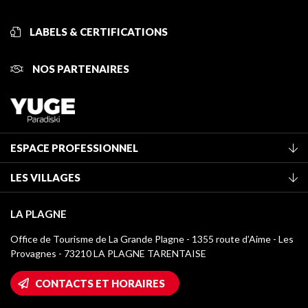
LABELS & CERTIFICATIONS
NOS PARTENAIRES
ESPACE PROFESSIONNEL
Adhérer à l'office de tourisme
LES VILLAGES
Classement des meublés
La Plagne Vallée
Taxe de séjour
LA PLAGNE
Montchavin - Les Coches
Médiathèque
Office de Tourisme de La Grande Plagne - 1355 route d’Aime - Les
Champagny-en-Vanoise
Provagnes - 73210 LA PLAGNE TARENTAISE
Logos La Plagne
Montalbert
Accès Wifi
CONTACTS ET HORAIRES
Plagne 1800
Maison des Propriétaires
Plagne Bellecôte