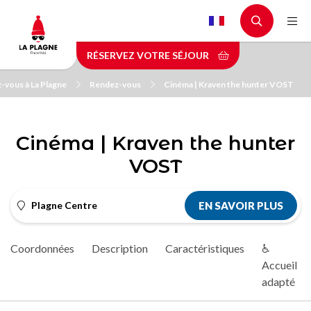
Aller
au
contenu
RÉSERVEZ VOTRE SÉJOUR
principal
-vous à La Plagne
Rendez-vous
Cinéma | Kraven the hunter VOST
Cinéma | Kraven the hunter
VOST
Plagne Centre
EN SAVOIR PLUS
Coordonnées
Description
Caractéristiques
♿
Accueil
adapté