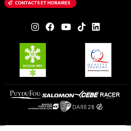
CONTACTS ET HORAIRES
Plagne 1800
Maison des Propriétaires
Plagne Bellecôte
Salle de presse
Plagne Centre
Charte des Acteurs Engagés
Plagne Soleil
Groupes et séminaires
Belle Plagne
Plagne Villages
Plagne Aime 2000