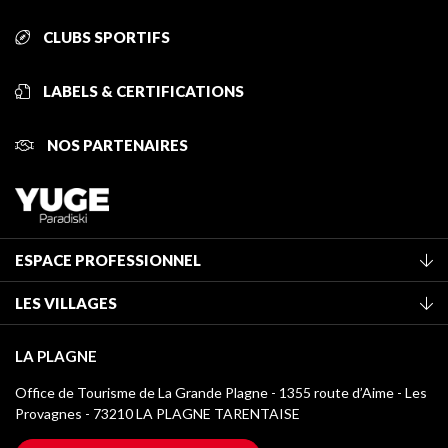
CLUBS SPORTIFS
LABELS & CERTIFICATIONS
NOS PARTENAIRES
ESPACE PROFESSIONNEL
Adhérer à l'office de tourisme
LES VILLAGES
Classement des meublés
La Plagne Vallée
Taxe de séjour
LA PLAGNE
Montchavin - Les Coches
Médiathèque
Office de Tourisme de La Grande Plagne - 1355 route d’Aime - Les
Champagny-en-Vanoise
Provagnes - 73210 LA PLAGNE TARENTAISE
Logos La Plagne
Montalbert
Accès Wifi