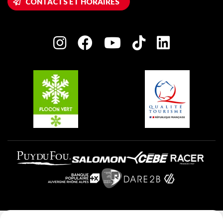
CONTACTS ET HORAIRES
Plagne 1800
Maison des Propriétaires
Plagne Bellecôte
Salle de presse
Plagne Centre
Charte des Acteurs Engagés
Plagne Soleil
Groupes et séminaires
Belle Plagne
Plagne Villages
Plagne Aime 2000