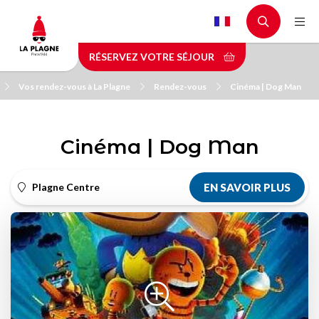
Aller
au
contenu
RÉSERVEZ VOTRE SÉJOUR
principal
Vos rendez-vous à La Plagne
Rendez-vous
Cinéma | Dog Man
Cinéma | Dog Man
Plagne Centre
EN SAVOIR PLUS