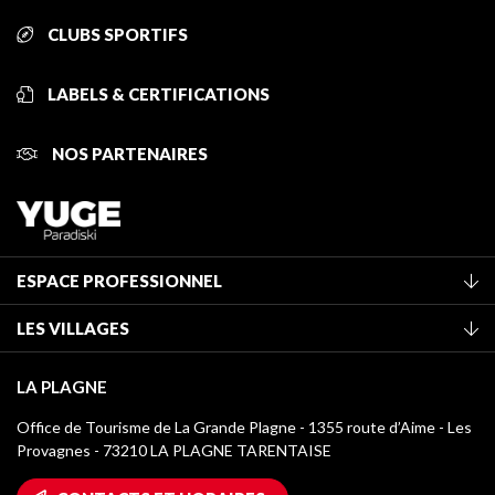
CLUBS SPORTIFS
LABELS & CERTIFICATIONS
NOS PARTENAIRES
ESPACE PROFESSIONNEL
Adhérer à l'office de tourisme
LES VILLAGES
Classement des meublés
La Plagne Vallée
Taxe de séjour
LA PLAGNE
Champagny-en-Vanoise
Médiathèque
Office de Tourisme de La Grande Plagne - 1355 route d’Aime - Les
Montchavin - Les Coches
Provagnes - 73210 LA PLAGNE TARENTAISE
Logos La Plagne
Montalbert
Accès Wifi