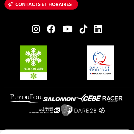
Accès Wifi
CONTACTS ET HORAIRES
Plagne 1800
Maison des Propriétaires
Plagne Bellecôte
Salle de presse
Plagne Centre
Charte des Acteurs Engagés
Plagne Soleil
Groupes et séminaires
Belle Plagne
Plagne Villages
Plagne Aime 2000