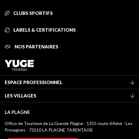
CLUBS SPORTIFS
LABELS & CERTIFICATIONS
NOS PARTENAIRES
ESPACE PROFESSIONNEL
Adhérer à l'office de tourisme
LES VILLAGES
Classement des meublés
La Plagne Vallée
Taxe de séjour
LA PLAGNE
Montchavin - Les Coches
Médiathèque
Office de Tourisme de La Grande Plagne - 1355 route d’Aime - Les
Champagny-en-Vanoise
Provagnes - 73210 LA PLAGNE TARENTAISE
Logos La Plagne
Montalbert