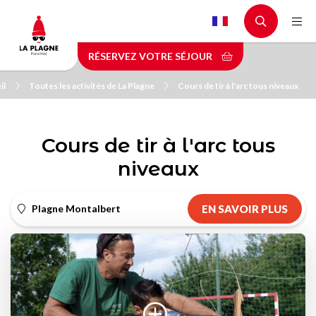
Aller
au
contenu
RÉSERVEZ VOTRE SÉJOUR
principal
il
Toutes les activités de La Plagne
Cours de tir à l'arc tous niveaux
Cours de tir à l'arc tous
niveaux
Plagne Montalbert
EN SAVOIR PLUS