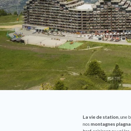
La vie de station
, une 
nos
montagnes plagna
bref, saisissez au vol l