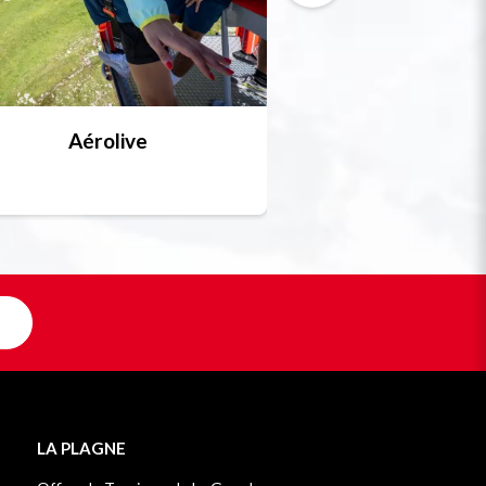
Aérolive
Bobsleigh, skel
Unique en F
LA PLAGNE