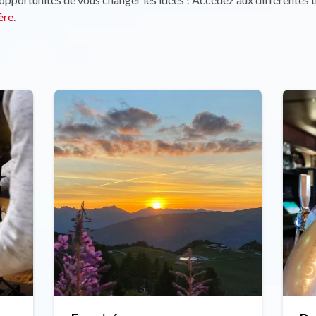
ière
.