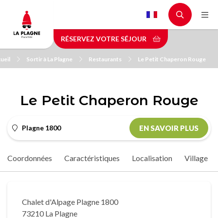
Aller
au
contenu
RÉSERVEZ VOTRE SÉJOUR
principal
ueil
Sortir à La Plagne
Restaurants
Le Petit Chaperon Rouge
Le Petit Chaperon Rouge
Plagne 1800
EN SAVOIR PLUS
Coordonnées
Caractéristiques
Localisation
Village
Chalet d'Alpage Plagne 1800
73210 La Plagne