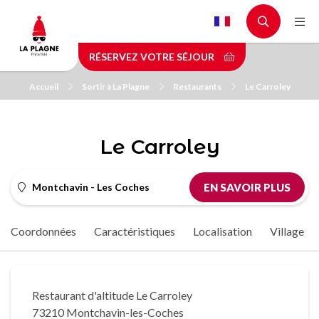
Aller
au
contenu
RÉSERVEZ VOTRE SÉJOUR
principal
Accueil
Sortir à La Plagne
Restaurants
Le Carroley
Le Carroley
Montchavin - Les Coches
EN SAVOIR PLUS
Coordonnées
Caractéristiques
Localisation
Village
Restaurant d'altitude Le Carroley
73210 Montchavin-les-Coches