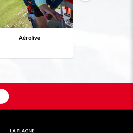
Aérolive
Bobsleigh, skel
Unique en F
LA PLAGNE