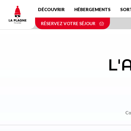
Aller
DÉCOUVRIR
HÉBERGEMENTS
SOR
au
contenu
RÉSERVEZ VOTRE SÉJOUR
principal
L'
Co