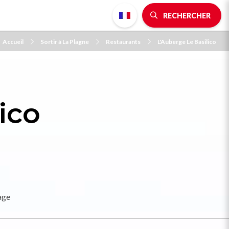
RECHERCHER
Accueil
Sortir à La Plagne
Restaurants
L'Auberge Le Basilico
ico
age