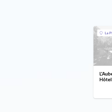
La P
L'Aube
Hôtel