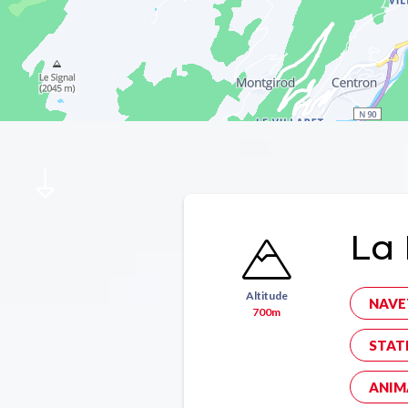
La 
Altitude
NAVE
700m
STAT
ANIM