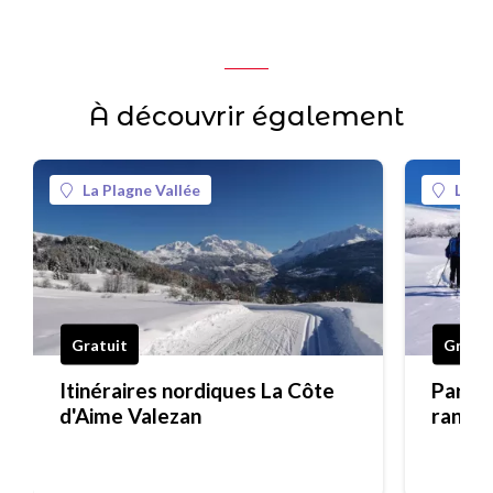
À découvrir également
La Plagne Vallée
La Pl
Gratuit
Gratui
Itinéraires nordiques La Côte
Parcou
d'Aime Valezan
randon