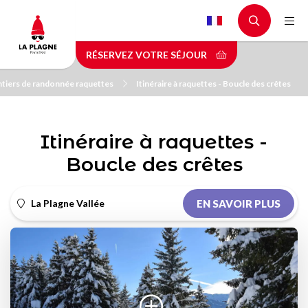
Aller
au
contenu
RÉSERVEZ VOTRE SÉJOUR
principal
tiers de randonnée raquettes
Itinéraire à raquettes - Boucle des crêtes
Itinéraire à raquettes -
Boucle des crêtes
La Plagne Vallée
EN SAVOIR PLUS