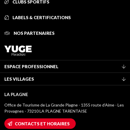
CLUBS SPORTIFS
LABELS & CERTIFICATIONS
NOS PARTENAIRES
ESPACE PROFESSIONNEL
Adhérer à l'office de tourisme
LES VILLAGES
Classement des meublés
La Plagne Vallée
Taxe de séjour
LA PLAGNE
Champagny-en-Vanoise
Médiathèque
Office de Tourisme de La Grande Plagne - 1355 route d’Aime - Les
Montchavin - Les Coches
Provagnes - 73210 LA PLAGNE TARENTAISE
Logos La Plagne
Montalbert
Accès Wifi
CONTACTS ET HORAIRES
Plagne 1800
Maison des Propriétaires