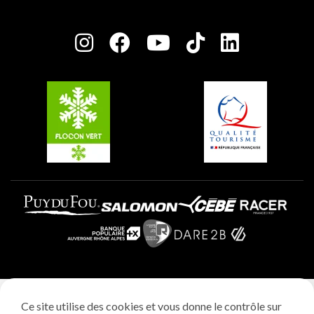
Plagne Bellecôte
Salle de presse
Plagne Centre
Charte des Acteurs Engagés
Plagne Soleil
Groupes et séminaires
Belle Plagne
Plagne Villages
Plagne Aime 2000
Mentions légales
Ce site utilise des cookies et vous donne le contrôle sur