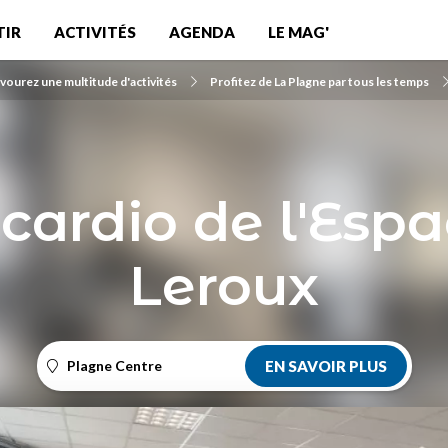
TIR
ACTIVITÉS
AGENDA
LE MAG'
vourez une multitude d'activités
Profitez de La Plagne par tous les temps
 cardio de l'Espa
Leroux
Plagne Centre
EN SAVOIR PLUS