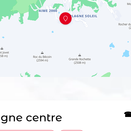
☎ 
gne centre