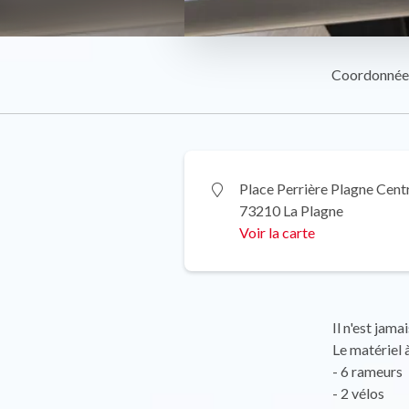
Coordonnée
Place Perrière Plagne Cent
73210 La Plagne
Voir la carte
Il n'est jam
Le matériel à
- 6 rameurs
- 2 vélos